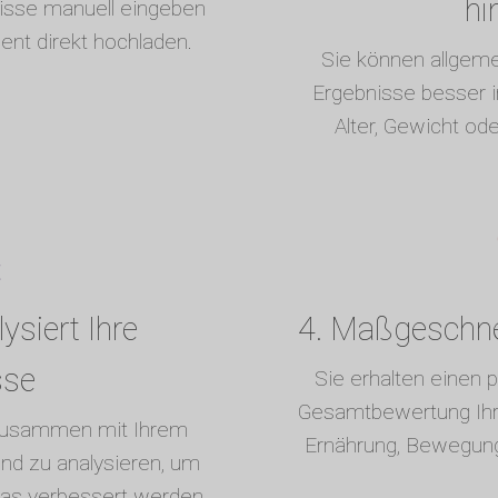
hi
nisse manuell eingeben
ent direkt hochladen.
Sie können allgem
Ergebnisse besser in
Alter, Gewicht od
ysiert Ihre
4. Maßgeschnei
sse
Sie erhalten einen p
Gesamtbewertung Ihre
 zusammen mit Ihrem
Ernährung, Bewegun
nd zu analysieren, um
was verbessert werden