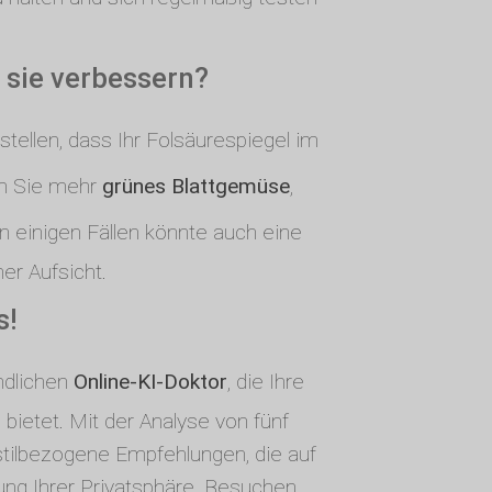
 sie verbessern?
tellen, dass Ihr Folsäurespiegel im
dem Sie mehr
grünes Blattgemüse
,
In einigen Fällen könnte auch eine
er Aufsicht.
s!
ndlichen
Online-KI-Doktor
, die Ihre
ietet. Mit der Analyse von fünf
stilbezogene Empfehlungen, die auf
ung Ihrer Privatsphäre. Besuchen