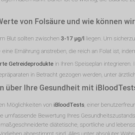
Werte von Folsäure und wie können wir
im Blut sollten zwischen
3-17 µg/l
liegen. Um sicherzus
ie eine Ernährung anstreben, die reich an Folat ist, in
rte Getreideprodukte
in Ihren Speiseplan integrieren. 
räparaten in Betracht gezogen werden, unter ärztlich
n über Ihre Gesundheit mit iBloodTest
hen Möglichkeiten von
iBloodTests
, einer benutzerfreu
eine umfassende Bewertung Ihres Gesundheitszustands b
 maßgeschneiderte diätetische, sportliche und lebens
Vorlieben abgestimmt sind. Alles unter absoluter Wahr