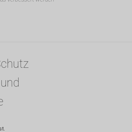
Schutz
 und
e
t.