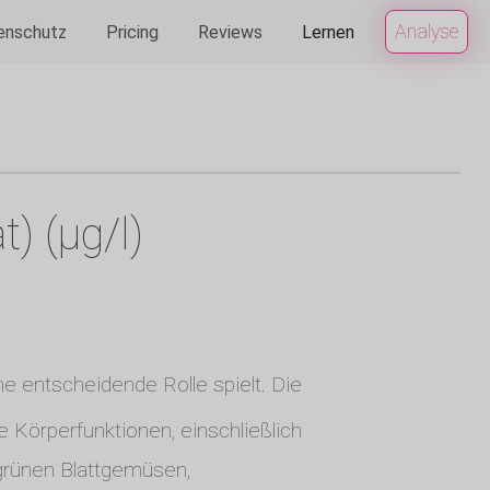
Analyse
enschutz
Pricing
Reviews
Lernen
) (µg/l)
ne entscheidende Rolle spielt. Die
he Körperfunktionen, einschließlich
 grünen Blattgemüsen,