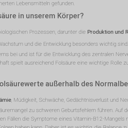
cherten Lebensmitteln gefunden.
säure in unserem Körper?
 biologischen Prozessen, darunter die
Produktion und 
 Wachstum und die Entwicklung besonders wichtig sin
s bei und ist für die Entwicklung des zentralen Ner
ft spielt ausreichend Folsäure eine wichtige Rolle z
Folsäurewerte außerhalb des Normalbe
ämie
, Müdigkeit, Schwäche, Gedächtnisverlust und Neu
äuremangel zu schweren Geburtsfehlern führen. Auf d
en Fällen die Symptome eines Vitamin-B12-Mangels m
gen haben kann. Daher ist es wichtig, die Balance zu