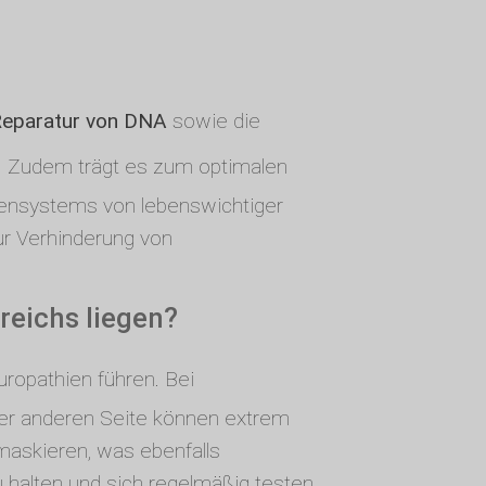
Reparatur von DNA
sowie die
d. Zudem trägt es zum optimalen
vensystems von lebenswichtiger
ur Verhinderung von
reichs liegen?
ropathien führen. Bei
er anderen Seite können extrem
askieren, was ebenfalls
 halten und sich regelmäßig testen