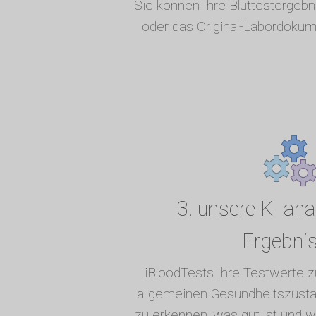
Sie können Ihre Bluttestergeb
oder das Original-Labordokum
3. unsere KI anal
Ergebni
iBloodTests Ihre Testwerte
allgemeinen Gesundheitszusta
zu erkennen, was gut ist und 