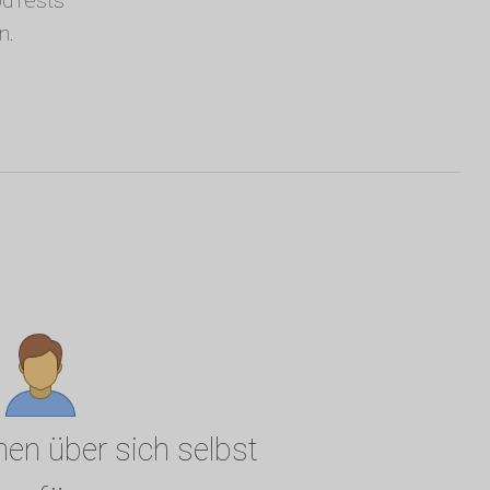
odTests
n.
nen über sich selbst