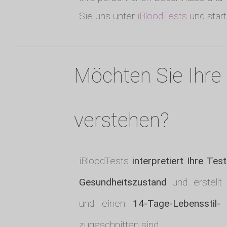
Sie uns unter
iBloodTests
und start
Möchten Sie Ihre 
verstehen?
iBloodTests
interpretiert Ihre Tes
Gesundheitszustand
und erstellt
und einen
14-Tage-Lebensstil
zugeschnitten sind.