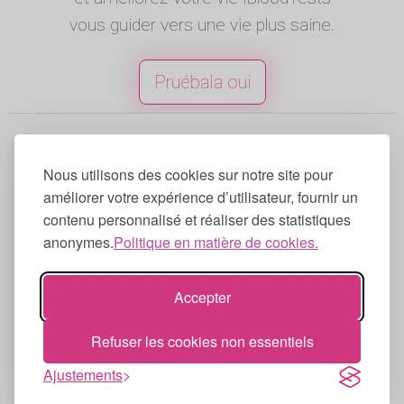
vous guider vers une vie plus saine.
Pruébala oui
© 2025 iBloodTests. Tous droits
réservés.
Nous utilisons des cookies sur notre site pour
Anglais
|
Espagnol
|
Francés
|
Portugais
|
améliorer votre expérience d’utilisateur, fournir un
contenu personnalisé et réaliser des statistiques
Allemand
|
Italien
anonymes.
Politique en matière de cookies.
Conditions d'utilisation
|
Politique de
confidentialité
|
Politique en matière de
Accepter
cookies
iBloodTests peut faire des erreurs,
Refuser les cookies non essentiels
consultez toujours un professionnel de
Ajustements
la santé.