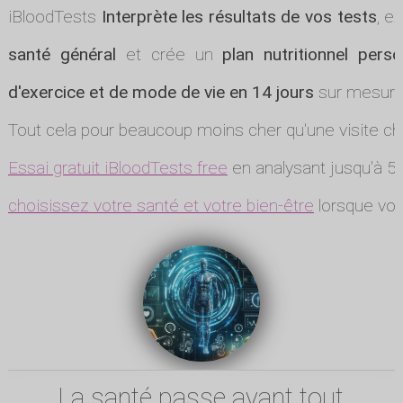
iBloodTests
Interprète les résultats de vos tests
, e
santé général
et crée un
plan nutritionnel perso
d'exercice et de mode de vie en 14 jours
sur mesure
Tout cela pour beaucoup moins cher qu'une visite ch
Essai gratuit iBloodTests free
en analysant jusqu'à 5 
choisissez votre santé et votre bien-être
lorsque vou
La santé passe avant tout.