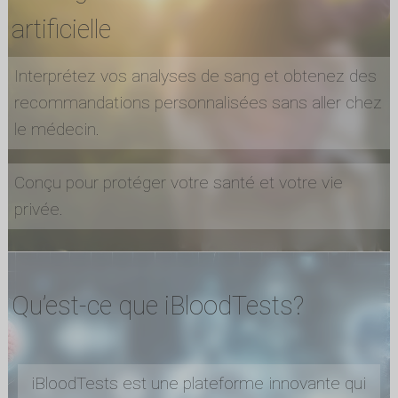
artificielle
Interprétez vos analyses de sang et obtenez des
recommandations personnalisées sans aller chez
le médecin.
Conçu pour protéger votre santé et votre vie
privée.
Qu’est-ce que iBloodTests?
iBloodTests est une plateforme innovante qui