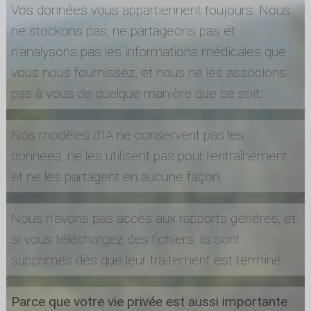
Vos données vous appartiennent toujours. Nous
ne stockons pas, ne partageons pas et
n'analysons pas les informations médicales que
vous nous fournissez, et nous ne les associons
pas à vous de quelque manière que ce soit.
Nos modèles d'IA ne conservent pas les
données, ne les utilisent pas pour l'entraînement
et ne les partagent en aucune façon.
Nous n'avons pas accès aux rapports générés, et
si vous téléchargez des fichiers, ils sont
supprimés dès que leur traitement est terminé.
Parce que votre vie privée est aussi importante