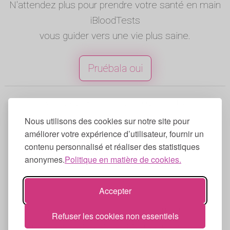
N'attendez plus pour prendre votre santé en main
iBloodTests
vous guider vers une vie plus saine.
Pruébala oui
© 2025 iBloodTests. Tous droits
réservés.
Nous utilisons des cookies sur notre site pour
Anglais
|
Espagnol
|
Francés
|
Portugais
|
améliorer votre expérience d’utilisateur, fournir un
contenu personnalisé et réaliser des statistiques
Allemand
|
Italien
anonymes.
Politique en matière de cookies.
Conditions d'utilisation
|
Politique de
confidentialité
|
Politique en matière de
Accepter
cookies
iBloodTests peut faire des erreurs,
Refuser les cookies non essentiels
consultez toujours un professionnel de