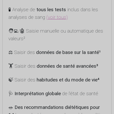
🧪 Analyse de
tous les tests
inclus dans les
analyses de sang
(voir tous)
🧑‍💻/🤖 Saisie manuelle ou automatique des
valeurs²
⚖️ Saisir des
données de base sur la santé¹
🏋️ Saisir des
données de santé avancées³
🍃 Saisir des
habitudes et du mode de vie⁴
🩺
Interprétation globale
de l'état de santé
🥗
Des recommandations diététiques pour