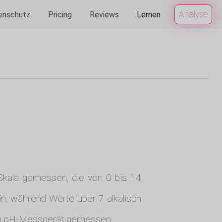
Analyse
enschutz
Pricing
Reviews
Lernen
r Skala gemessen, die von 0 bis 14
in, während Werte über 7 alkalisch
nem pH-Messgerät gemessen.