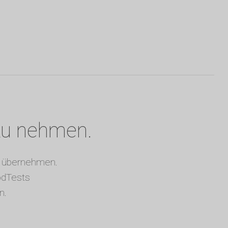
 zu nehmen.
zu übernehmen.
odTests
n.