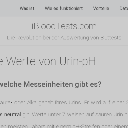
Was ist
Wie es funktioniert
Vorteile
Dat
iBloodTests.com
Die Revolution bei der Auswertung von Bluttests
e Werte von Urin-pH
 welche Messeinheiten gibt es?
ure• oder Alkaligehalt Ihres Urins. Er wird auf eine
s neutral
gilt. Werte unter 7 weisen auf sauren Urin h
in den meisten Labors mit einem pH-Streifen oder ei