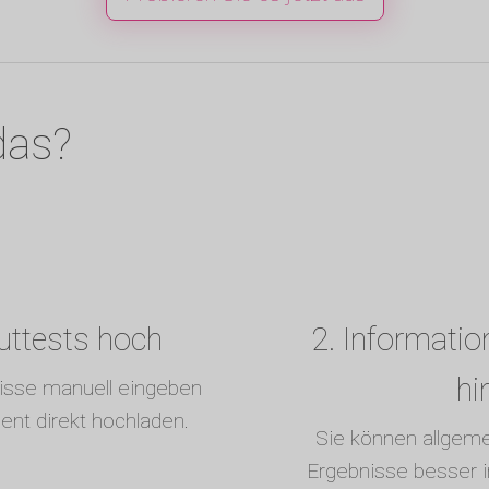
das?
luttests hoch
2. Informatio
hi
nisse manuell eingeben
ent direkt hochladen.
Sie können allgem
Ergebnisse besser in