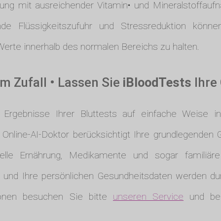
rung mit ausreichender Vitamin• und Mineralstoffa
e Flüssigkeitszufuhr und Stressreduktion können
rte innerhalb des normalen Bereichs zu halten.
m Zufall • Lassen Sie
iBloodTests
Ihre
rgebnisse Ihrer Bluttests auf einfache Weise int
Online-AI-Doktor berücksichtigt Ihre grundlegenden
elle Ernährung, Medikamente und sogar familiär
, und Ihre persönlichen Gesundheitsdaten werden du
tionen besuchen Sie bitte
unseren Service
und beg
.