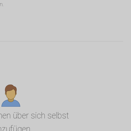
n.
nen über sich selbst
nzufügen