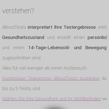
verstehen?
iBloodTests
interpretiert Ihre Testergebnisse
, erklä
Gesundheitszustand
und erstellt einen
persönlic
und einen
14-Tage-Lebensstil- und Bewegungs
zugeschnitten sind.
Alles für viel weniger als einen Arztbesuch.
Kostenlose Testversion iBloodTests kostenlos
durc
bis zu 5 Tests, und
Wählen Sie Ihre Gesundheit und Ihr Wohlbefinden
wen