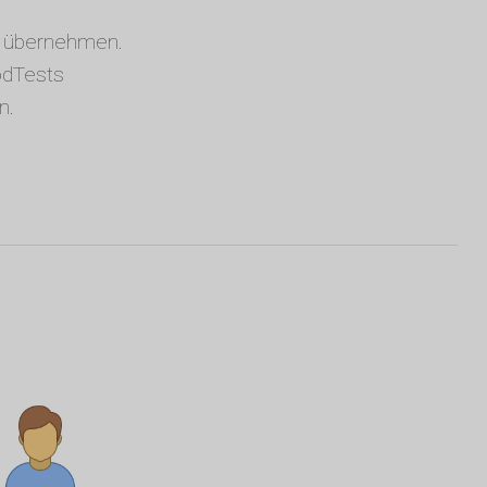
zu übernehmen.
odTests
n.