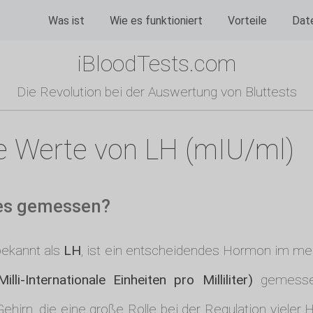
Was ist
Wie es funktioniert
Vorteile
Dat
iBloodTests.com
Die Revolution bei der Auswertung von Bluttests
re Werte von LH (mIU/ml)
 es gemessen?
bekannt als
LH
, ist ein entscheidendes Hormon im me
lli-Internationale Einheiten pro Milliliter)
gemessen
Gehirn, die eine große Rolle bei der Regulation viele