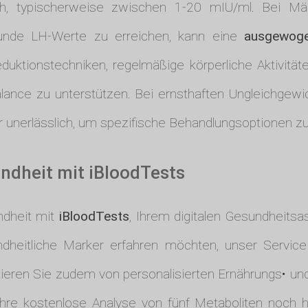
ch, typischerweise zwischen 1-20 mIU/ml. Bei Mä
nde LH-Werte zu erreichen, kann eine
ausgewoge
reduktionstechniken, regelmäßige körperliche Aktivit
alance zu unterstützen. Bei ernsthaften Ungleichgewi
r unerlässlich, um spezifische Behandlungsoptionen z
undheit mit iBloodTests
ndheit mit
iBloodTests
, Ihrem digitalen Gesundheitsa
eitliche Marker erfahren möchten, unser Service bi
itieren Sie zudem von personalisierten Ernährungs• und 
hre kostenlose Analyse von fünf Metaboliten noch h