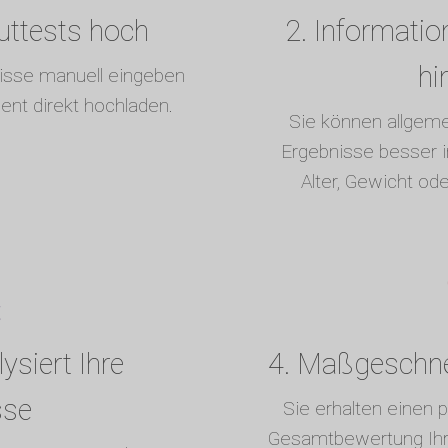
luttests hoch
2. Informatio
hi
nisse manuell eingeben
ent direkt hochladen.
Sie können allgem
Ergebnisse besser in
Alter, Gewicht od
ysiert Ihre
4. Maßgeschnei
sse
Sie erhalten einen p
Gesamtbewertung Ihre