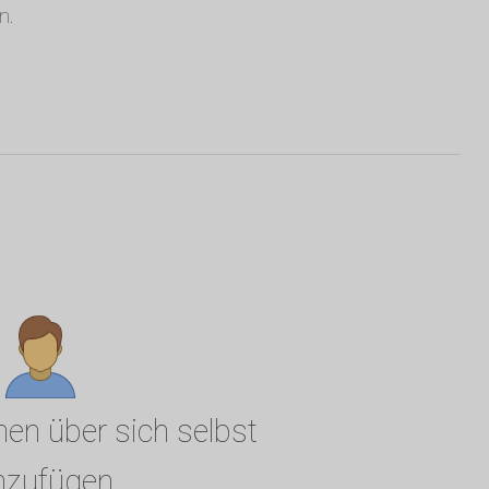
n.
nen über sich selbst
nzufügen