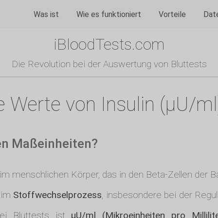
Was ist
Wie es funktioniert
Vorteile
Dat
iBloodTests.com
Die Revolution bei der Auswertung von Bluttests
e Werte von Insulin (µU/ml
sen Maßeinheiten?
n im menschlichen Körper, das in den Beta-Zellen der B
e im
Stoffwechselprozess
, insbesondere bei der Regul
bei Bluttests ist
µU/ml (Mikroeinheiten pro Millilit