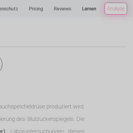
Analyse
enschutz
Pricing
Reviews
Lernen
)
auchspeicheldrüse produziert wird.
ierung des Blutzuckerspiegels. Die
er)
. Laboruntersuchungen dieses