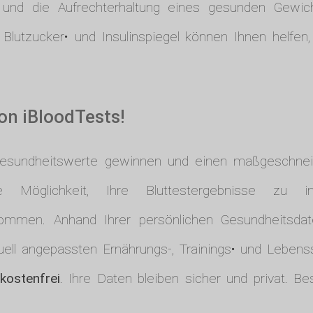
ät und die Aufrechterhaltung eines gesunden Gewic
Blutzucker• und Insulinspiegel können Ihnen helfen,
von iBloodTests!
Gesundheitswerte gewinnen und einen maßgeschneid
Möglichkeit, Ihre Bluttestergebnisse zu in
mmen. Anhand Ihrer persönlichen Gesundheitsdat
duell angepassten Ernährungs-, Trainings• und Lebens
kostenfrei
. Ihre Daten bleiben sicher und privat. 