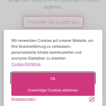
begleiten.
Probieren Sie es jetzt aus
© 2025 iBloodTests. Alle Rechte
Wir verwenden Cookies auf unserer Website, um
vorbehalten.
Ihre Nutzererfahrung zu verbessern,
Englisch
|
Spanisch
|
Französisch
|
personalisierte Inhalte bereitzustellen und
anonyme Statistiken zu erstellen.
Portugiesisch
|
Deutsch
|
Italienisch
Cookie-Richtlinie.
Nutzungsbedingungen
|
Datenschutzbestimmungen
|
Cookie-
Ok
Richtlinie
iBloodTests Fehler machen können,
Unwichtige Cookies ablehnen
konsultieren Sie immer eine
Anpassungen
medizinische Fachkraft.