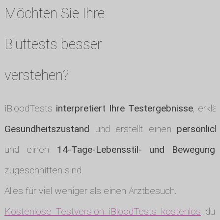
Möchten Sie Ihre
Bluttests besser
verstehen?
iBloodTests
interpretiert Ihre Testergebnisse
, erklä
Gesundheitszustand
und erstellt einen
persönlic
und einen
14-Tage-Lebensstil- und Bewegungs
zugeschnitten sind.
Alles für viel weniger als einen Arztbesuch.
Kostenlose Testversion iBloodTests kostenlos
durc