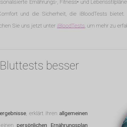
onalisierte Ernährungs-, Fitness• und Lebensstilpläne.
Komfort und die Sicherheit, die iBloodTests biete
chen Sie uns jetzt unter
iBloodTests
, um mehr zu erfa
Bluttests besser
tergebnisse
, erklärt Ihren
allgemeinen
 einen
persönlichen Ernährungsplan