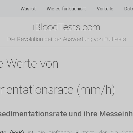
Was ist
Wie es funktioniert
Vorteile
Dat
iBloodTests.com
Die Revolution bei der Auswertung von Bluttests
re Werte von
mentationsrate (mm/h)
nsedimentationsrate und ihre Messeinh
ate (ESR)
ist ein einfacher Bluttest, der die Ges