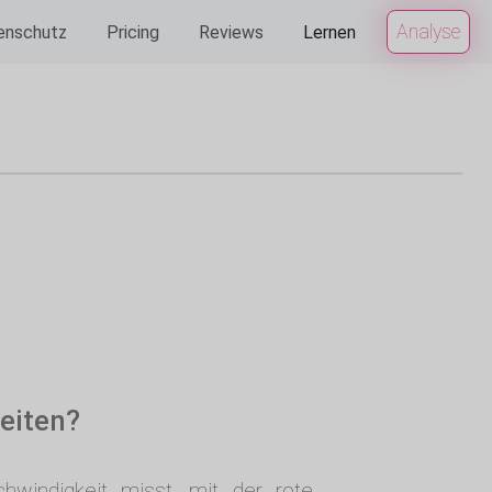
Analyse
enschutz
Pricing
Reviews
Lernen
eiten?
chwindigkeit misst, mit der rote