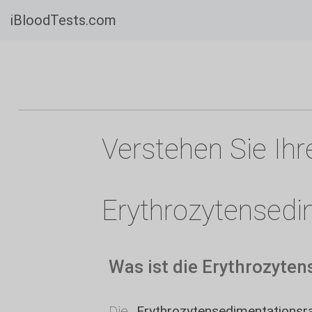
iBloodTests.com
Verstehen Sie Ih
Erythrozytensedi
Was ist die Erythrozyte
Die
Erythrozytensedimentationsr