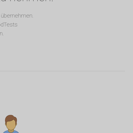
zu übernehmen.
odTests
n.