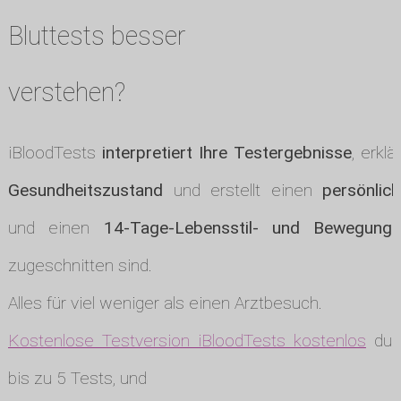
Bluttests besser
verstehen?
iBloodTests
interpretiert Ihre Testergebnisse
, erklä
Gesundheitszustand
und erstellt einen
persönlic
und einen
14-Tage-Lebensstil- und Bewegungs
zugeschnitten sind.
Alles für viel weniger als einen Arztbesuch.
Kostenlose Testversion iBloodTests kostenlos
durc
bis zu 5 Tests, und