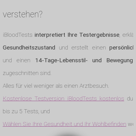
verstehen?
iBloodTests
interpretiert Ihre Testergebnisse
, erklä
Gesundheitszustand
und erstellt einen
persönlic
und einen
14-Tage-Lebensstil- und Bewegungs
zugeschnitten sind.
Alles für viel weniger als einen Arztbesuch.
Kostenlose Testversion iBloodTests kostenlos
durc
bis zu 5 Tests, und
Wählen Sie Ihre Gesundheit und Ihr Wohlbefinden
wen