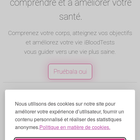
comprendre et à améliorer votre
santé.
Comprenez votre corps, atteignez vos objectifs
et améliorez votre vie iBloodTests
vous guider vers une vie plus saine.
Pruébala oui
© 2025 iBloodTests. Tous droits
réservés.
Nous utilisons des cookies sur notre site pour
Anglais
|
Espagnol
|
Francés
|
Portugais
|
améliorer votre expérience d’utilisateur, fournir un
contenu personnalisé et réaliser des statistiques
Allemand
|
Italien
anonymes.
Politique en matière de cookies.
Conditions d'utilisation
|
Politique de
confidentialité
|
Politique en matière de