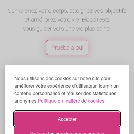
Comprenez votre corps, atteignez vos objectifs
et améliorez votre vie iBloodTests
vous guider vers une vie plus saine.
Pruébala oui
© 2025 iBloodTests. Tous droits
réservés.
Nous utilisons des cookies sur notre site pour
Anglais
|
Espagnol
|
Francés
|
Portugais
|
améliorer votre expérience d’utilisateur, fournir un
contenu personnalisé et réaliser des statistiques
Allemand
|
Italien
anonymes.
Politique en matière de cookies.
Conditions d'utilisation
|
Politique de
confidentialité
|
Politique en matière de
Accepter
cookies
iBloodTests peut faire des erreurs,
Refuser les cookies non essentiels