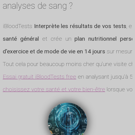
analyses de sang ?
iBloodTests
Interprète les résultats de vos tests
, e
santé général
et crée un
plan nutritionnel perso
d'exercice et de mode de vie en 14 jours
sur mesure
Tout cela pour beaucoup moins cher qu'une visite ch
Essai gratuit iBloodTests free
en analysant jusqu'à 5 
choisissez votre santé et votre bien-être
lorsque vou