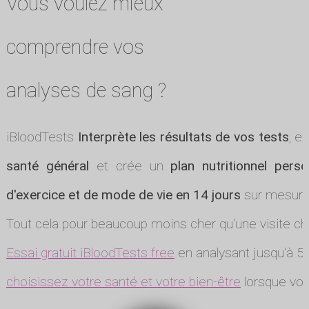
Vous voulez mieux
comprendre vos
analyses de sang ?
iBloodTests
Interprète les résultats de vos tests
, e
santé général
et crée un
plan nutritionnel perso
d'exercice et de mode de vie en 14 jours
sur mesure
Tout cela pour beaucoup moins cher qu'une visite ch
Essai gratuit iBloodTests free
en analysant jusqu'à 5 
choisissez votre santé et votre bien-être
lorsque vou