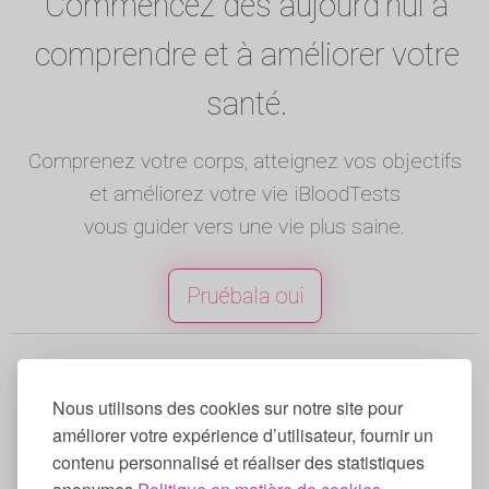
Commencez dès aujourd'hui à
comprendre et à améliorer votre
santé.
Comprenez votre corps, atteignez vos objectifs
et améliorez votre vie iBloodTests
vous guider vers une vie plus saine.
Pruébala oui
© 2025 iBloodTests. Tous droits
réservés.
Nous utilisons des cookies sur notre site pour
Anglais
|
Espagnol
|
Francés
|
Portugais
|
améliorer votre expérience d’utilisateur, fournir un
contenu personnalisé et réaliser des statistiques
Allemand
|
Italien