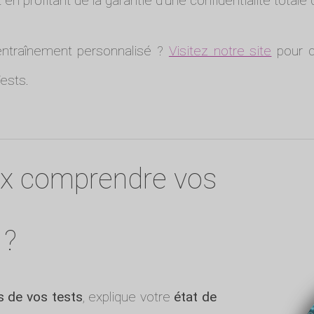
 en profitant de la garantie d'une confidentialité total
entraînement personnalisé ?
Visitez notre site
pour c
ests.
ux comprendre vos
 ?
ts de vos tests
, explique votre
état de