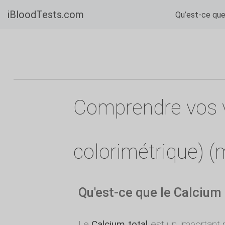
iBloodTests.com
Qu’est-ce qu
Comprendre vos v
colorimétrique) (
Qu'est-ce que le Calcium 
Le
Calcium total
est un important m