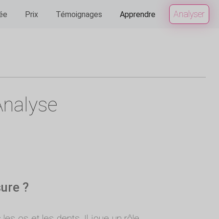
Analyser
vée
Prix
Témoignages
Apprendre
Analyse
sure ?
es os et les dents. Il joue un rôle