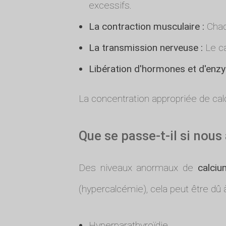
excessifs.
La contraction musculaire :
Chaqu
La transmission nerveuse :
Le ca
Libération d'hormones et d'enz
La concentration appropriée de cal
Que se passe-t-il si nou
Des niveaux anormaux de
calciu
(hypercalcémie), cela peut être dû à
Hyperparathyroïdie