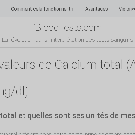
e
Comment cela fonctionne-t-il
Avantages
Vie pri
iBloodTests.com
La révolution dans l'interprétation des tests sanguins
aleurs de Calcium total (
mg/dl)
total et quelles sont ses unités de me
inéral présent dans notre corps, principalement dans l