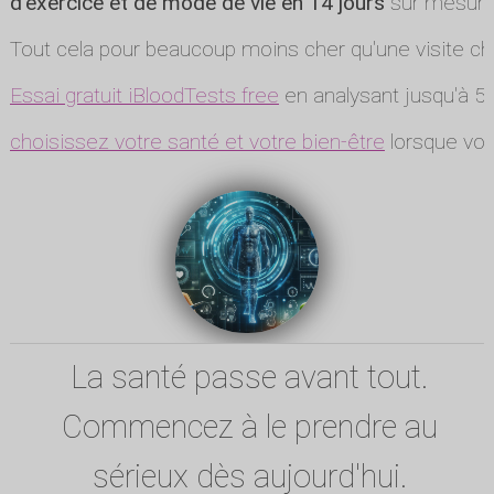
d'exercice et de mode de vie en 14 jours
sur mesure
Tout cela pour beaucoup moins cher qu'une visite ch
Essai gratuit iBloodTests free
en analysant jusqu'à 5 
choisissez votre santé et votre bien-être
lorsque vou
La santé passe avant tout.
Commencez à le prendre au
sérieux dès aujourd'hui.