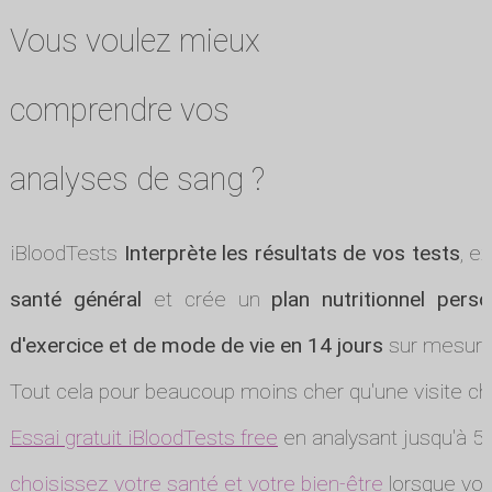
Vous voulez mieux
comprendre vos
analyses de sang ?
iBloodTests
Interprète les résultats de vos tests
, e
santé général
et crée un
plan nutritionnel perso
d'exercice et de mode de vie en 14 jours
sur mesure
Tout cela pour beaucoup moins cher qu'une visite ch
Essai gratuit iBloodTests free
en analysant jusqu'à 5 
choisissez votre santé et votre bien-être
lorsque vou