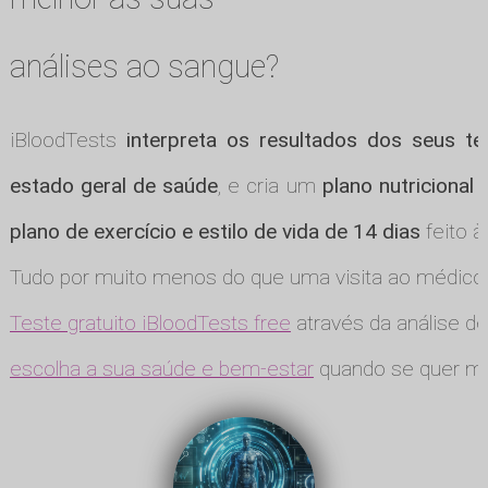
análises ao sangue?
iBloodTests
interpreta os resultados dos seus te
estado geral de saúde
, e cria um
plano nutricional
plano de exercício e estilo de vida de 14 dias
feito à
Tudo por muito menos do que uma visita ao médico
Teste gratuito iBloodTests free
através da análise de
escolha a sua saúde e bem-estar
quando se quer ma