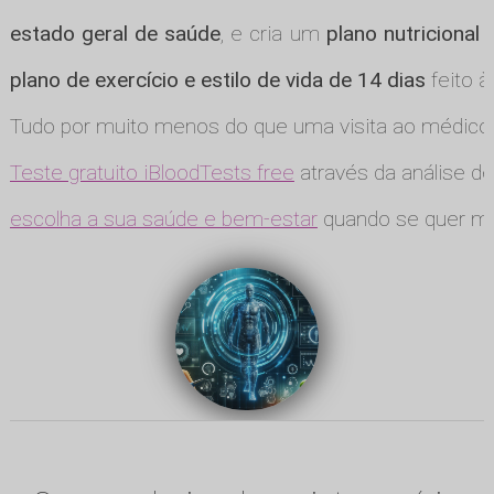
estado geral de saúde
, e cria um
plano nutricional
plano de exercício e estilo de vida de 14 dias
feito à
Tudo por muito menos do que uma visita ao médico
Teste gratuito iBloodTests free
através da análise de
escolha a sua saúde e bem-estar
quando se quer ma