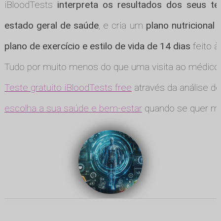
iBloodTests
interpreta os resultados dos seus te
estado geral de saúde
, e cria um
plano nutricional
plano de exercício e estilo de vida de 14 dias
feito à
Tudo por muito menos do que uma visita ao médico
Teste gratuito iBloodTests free
através da análise de
escolha a sua saúde e bem-estar
quando se quer ma