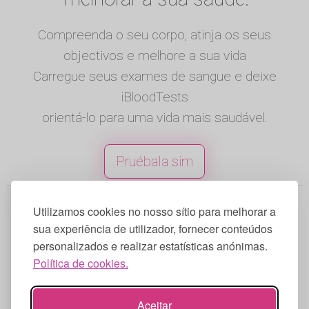
Compreenda o seu corpo, atinja os seus
objectivos e melhore a sua vida
Carregue seus exames de sangue e deixe
iBloodTests
orientá-lo para uma vida mais saudável.
Pruébala sim
© 2025 iBloodTests. Todos os direitos
Utilizamos cookies no nosso sítio para melhorar a
reservados.
sua experiência de utilizador, fornecer conteúdos
personalizados e realizar estatísticas anónimas.
Inglês
|
Espanhol
|
Francês
|
Portugues
|
Política de cookies.
Alemão
|
Italiano
Termos de utilização
|
Política de
Aceitar