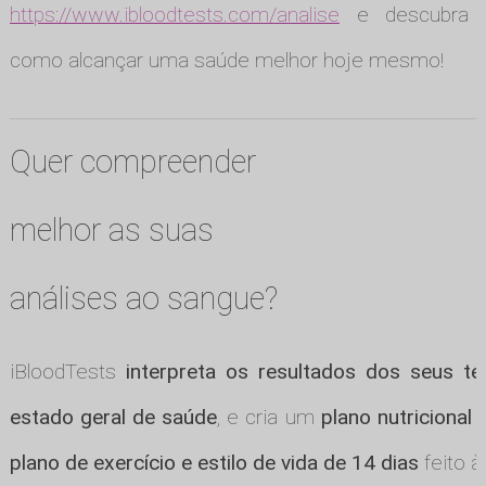
https://www.ibloodtests.com/analise
e descubra
como alcançar uma saúde melhor hoje mesmo!
Quer compreender
melhor as suas
análises ao sangue?
iBloodTests
interpreta os resultados dos seus te
estado geral de saúde
, e cria um
plano nutricional
plano de exercício e estilo de vida de 14 dias
feito à