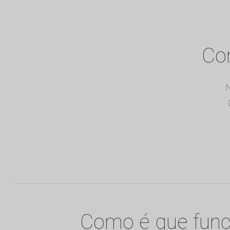
Com
N
Como é que func