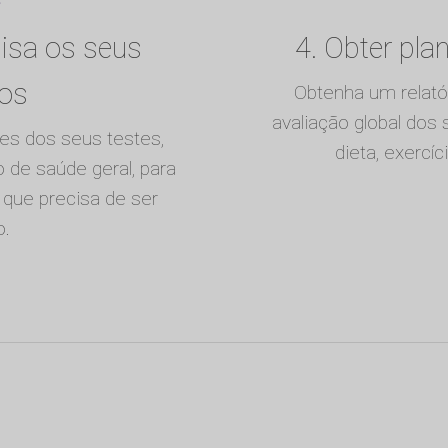
lisa os seus
4. Obter pla
dos
Obtenha um relat
avaliação global dos
res dos seus testes,
dieta, exercí
de saúde geral, para
 que precisa de ser
o.