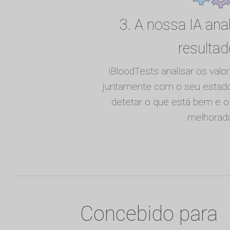
3. A nossa IA ana
resulta
iBloodTests analisar os valo
juntamente com o seu estado 
detetar o que está bem e o
melhorad
Concebido para