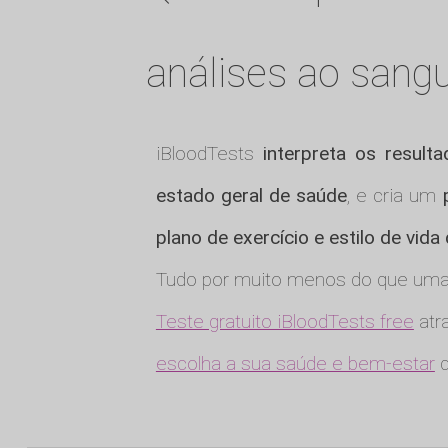
análises ao sang
iBloodTests
interpreta os result
estado geral de saúde
, e cria um
plano de exercício e estilo de vida
Tudo por muito menos do que uma 
Teste gratuito iBloodTests free
atra
escolha a sua saúde e bem-estar
q