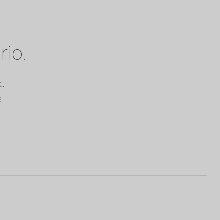
rio.
e.
s