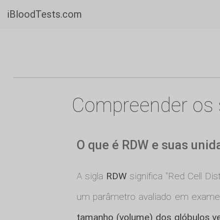
iBloodTests.com
Compreender os 
O que é RDW e suas unid
A sigla
RDW
significa "Red Cell Di
um parâmetro avaliado em exame
tamanho (volume) dos glóbulos v