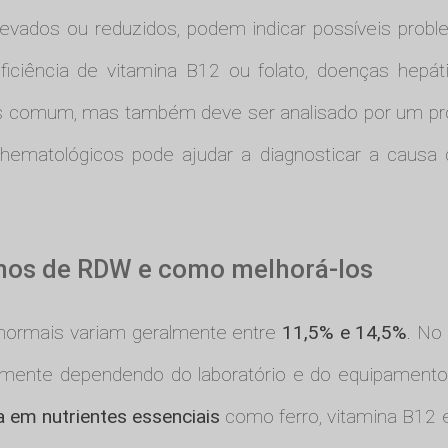
levados ou reduzidos, podem indicar possíveis pro
iciência de vitamina B12 ou folato, doenças hepát
comum, mas também deve ser analisado por um profi
hematológicos pode ajudar a diagnosticar a causa 
imos de RDW e como melhorá-los
normais variam geralmente entre
11,5% e 14,5%
. No
amente dependendo do laboratório e do equipamento u
ca em nutrientes essenciais
como ferro, vitamina B12 e