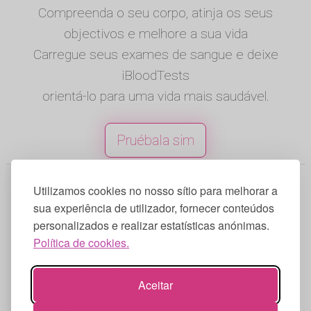
Compreenda o seu corpo, atinja os seus
objectivos e melhore a sua vida
Carregue seus exames de sangue e deixe
iBloodTests
orientá-lo para uma vida mais saudável.
Pruébala sim
© 2025 iBloodTests. Todos os direitos
Utilizamos cookies no nosso sítio para melhorar a
reservados.
sua experiência de utilizador, fornecer conteúdos
personalizados e realizar estatísticas anónimas.
Inglês
|
Espanhol
|
Francês
|
Portugues
|
Política de cookies.
Alemão
|
Italiano
Termos de utilização
|
Política de
Aceitar
privacidade
|
Política de cookies