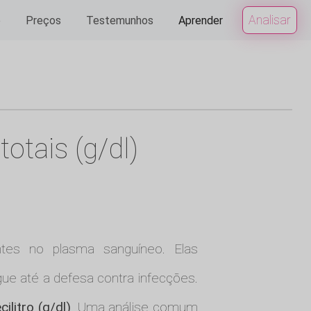
Analisar
e
Preços
Testemunhos
Aprender
otais (g/dl)
es no plasma sanguíneo. Elas
ue até a defesa contra infecções.
ilitro (g/dl)
. Uma análise comum