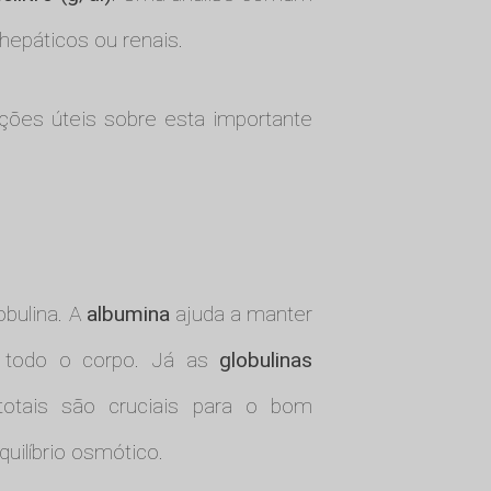
 hepáticos ou renais.
mações úteis sobre esta importante
obulina. A
albumina
ajuda a manter
or todo o corpo. Já as
globulinas
totais são cruciais para o bom
uilíbrio osmótico.