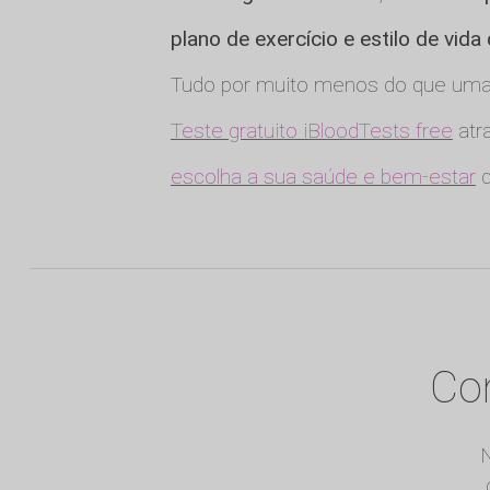
plano de exercício e estilo de vida
Tudo por muito menos do que uma 
Teste gratuito iBloodTests free
atra
escolha a sua saúde e bem-estar
q
Com
N