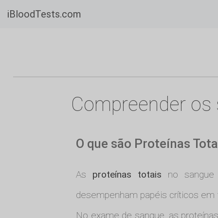
iBloodTests.com
Compreender os se
O que são Proteínas Tot
As
proteínas totais
no sangue s
desempenham papéis críticos em vá
No exame de sangue, as proteína