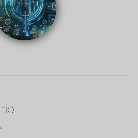
rio.
e.
s