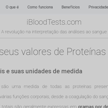
O que é
Como funciona
Benefícios
Privacidad
iBloodTests.com
A revolução na interpretação das análises ao sangue
us valores de Proteínas t
ais e suas unidades de medida
ão uma medida de todas as proteínas present
rias funções corporais, desde a coagulação do sang
s totais são geralmente expressas em
gramas por dec