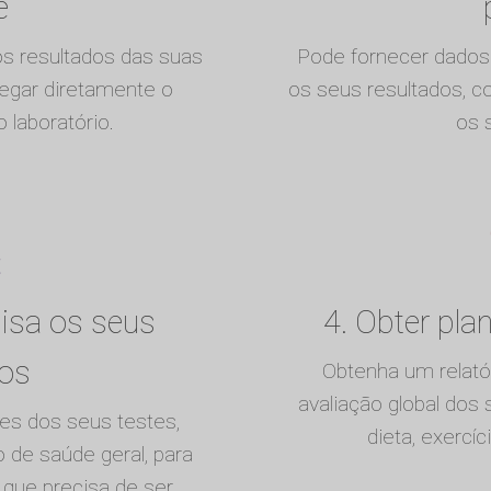
e
s resultados das suas
Pode fornecer dados 
regar diretamente o
os seus resultados, 
 laboratório.
os 
lisa os seus
4. Obter pla
dos
Obtenha um relat
avaliação global dos
res dos seus testes,
dieta, exercí
de saúde geral, para
 que precisa de ser