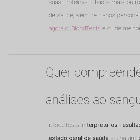
suas proteínas totais e mais out
de saúde, além de planos personali
agora o iBloodTests
e cuide melhor
Quer compreende
análises ao sang
iBloodTests
interpreta os result
estado geral de saúde
, e cria um