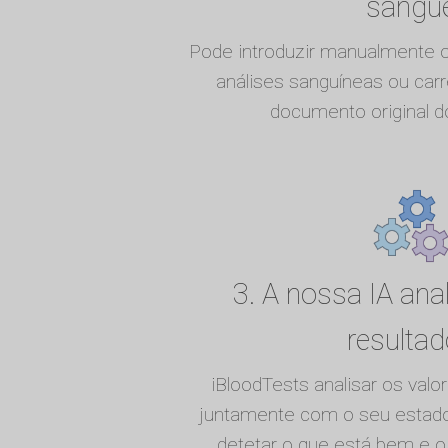
sangu
Pode introduzir manualmente o
análises sanguíneas ou car
documento original do
3. A nossa IA ana
resulta
iBloodTests analisar os valo
juntamente com o seu estado 
detetar o que está bem e o