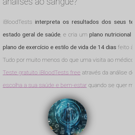
análises ao sangue?
iBloodTests
interpreta os resultados dos seus te
estado geral de saúde
, e cria um
plano nutricional
plano de exercício e estilo de vida de 14 dias
feito à
Tudo por muito menos do que uma visita ao médico
Teste gratuito iBloodTests free
através da análise de
escolha a sua saúde e bem-estar
quando se quer ma