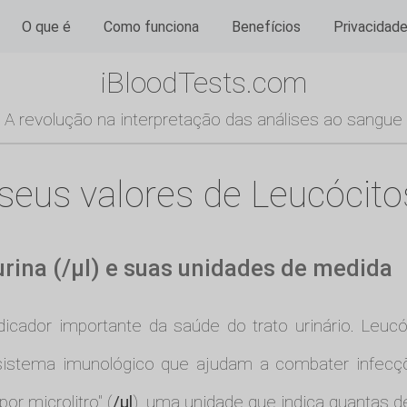
O que é
Como funciona
Benefícios
Privacidad
iBloodTests.com
A revolução na interpretação das análises ao sangue
us valores de Leucócitos 
urina (/µl) e suas unidades de medida
icador importante da saúde do trato urinário. Leu
 sistema imunológico que ajudam a combater infecç
or microlitro" (
/µl
), uma unidade que indica quantas 