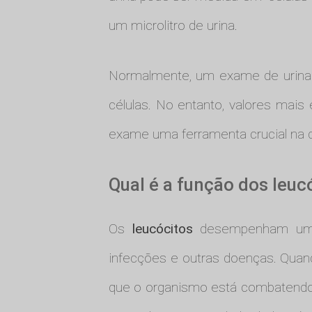
um microlitro de urina.
Normalmente, um exame de urina p
células. No entanto, valores mai
exame uma ferramenta crucial na d
Qual é a função dos leuc
Os
leucócitos
desempenham um pa
infecções e outras doenças. Quand
que o organismo está combatendo u