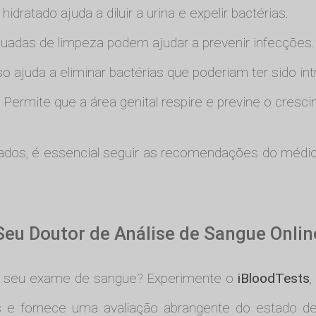
hidratado ajuda a diluir a urina e expelir bactérias.
quadas de limpeza podem ajudar a prevenir infecções.
sso ajuda a eliminar bactérias que poderiam ter sido in
: Permite que a área genital respire e previne o cresc
ados, é essencial seguir as recomendações do médic
Seu Doutor de Análise de Sangue Onlin
o seu exame de sangue? Experimente o
iBloodTests
,
os e fornece uma avaliação abrangente do estado d