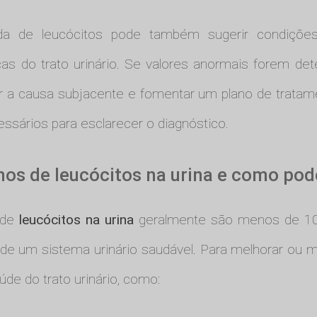
ada de leucócitos pode também sugerir condiçõ
as do trato urinário. Se valores anormais forem de
r a causa subjacente e fomentar um plano de trata
sários para esclarecer o diagnóstico.
imos de leucócitos na urina e como p
 de
leucócitos na urina
geralmente são menos de 10-1
 de um sistema urinário saudável. Para melhorar ou m
de do trato urinário, como: