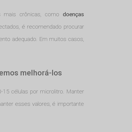
es mais crônicas, como
doenças
tectados, é recomendado procurar
mento adequado. Em muitos casos,
odemos melhorá-los
5 células por microlitro. Manter
anter esses valores, é importante