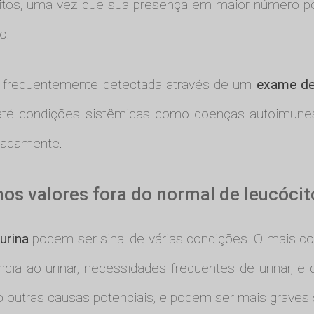
tos, uma vez que sua presença em maior número pod
o.
a, frequentemente detectada através de um
exame de
ou até condições sistêmicas como doenças autoimun
uadamente.
os valores fora do normal de leucócit
urina
podem ser sinal de várias condições. O mais c
a ao urinar, necessidades frequentes de urinar, e d
o outras causas potenciais, e podem ser mais graves 