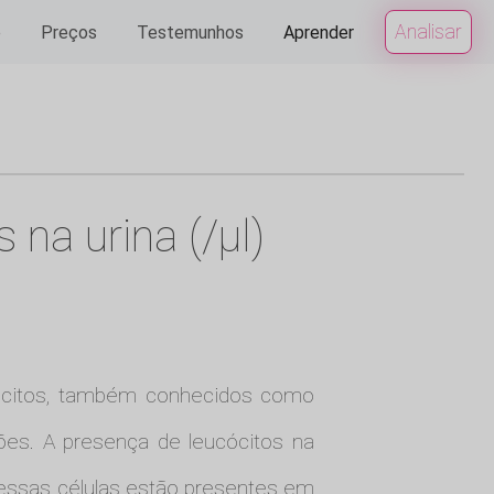
Analisar
e
Preços
Testemunhos
Aprender
na urina (/µl)
cócitos, também conhecidos como
ões. A presença de leucócitos na
dessas células estão presentes em