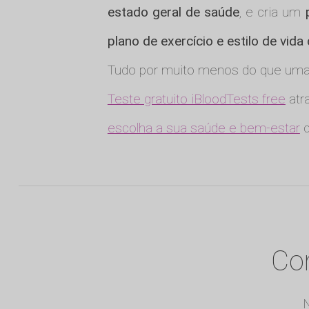
estado geral de saúde
, e cria um
plano de exercício e estilo de vida
Tudo por muito menos do que uma 
Teste gratuito iBloodTests free
atra
escolha a sua saúde e bem-estar
q
Com
N