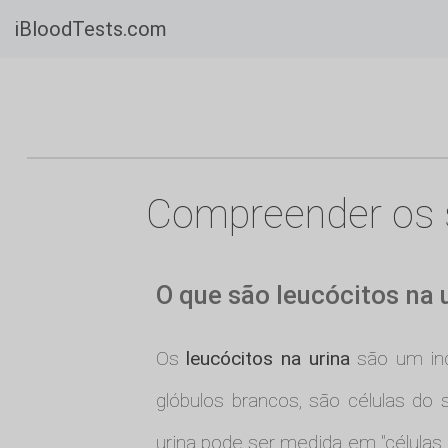
iBloodTests.com
Compreender os se
O que são leucócitos na 
Os
leucócitos na urina
são um ind
glóbulos brancos, são células do
urina pode ser medida em "células p