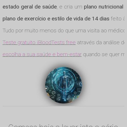
estado geral de saúde
, e cria um
plano nutricional
plano de exercício e estilo de vida de 14 dias
feito à
Tudo por muito menos do que uma visita ao médico
Teste gratuito iBloodTests free
através da análise de
escolha a sua saúde e bem-estar
quando se quer ma