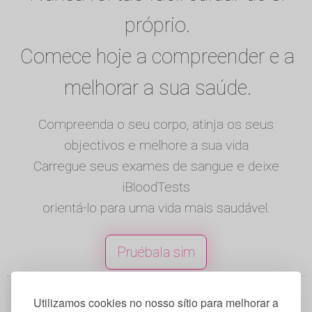
próprio.
Comece hoje a compreender e a
melhorar a sua saúde.
Compreenda o seu corpo, atinja os seus
objectivos e melhore a sua vida
Carregue seus exames de sangue e deixe
iBloodTests
orientá-lo para uma vida mais saudável.
Pruébala sim
© 2025 iBloodTests. Todos os direitos
Utilizamos cookies no nosso sítio para melhorar a