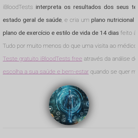
iBloodTests
interpreta os resultados dos seus te
estado geral de saúde
, e cria um
plano nutricional
plano de exercício e estilo de vida de 14 dias
feito à
Tudo por muito menos do que uma visita ao médico
Teste gratuito iBloodTests free
através da análise de
escolha a sua saúde e bem-estar
quando se quer ma