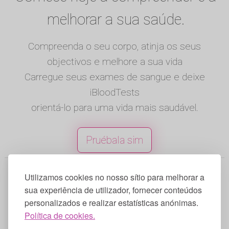
melhorar a sua saúde.
Compreenda o seu corpo, atinja os seus
objectivos e melhore a sua vida
Carregue seus exames de sangue e deixe
iBloodTests
orientá-lo para uma vida mais saudável.
Pruébala sim
© 2025 iBloodTests. Todos os direitos
Utilizamos cookies no nosso sítio para melhorar a
reservados.
sua experiência de utilizador, fornecer conteúdos
personalizados e realizar estatísticas anónimas.
Inglês
|
Espanhol
|
Francês
|
Portugues
|
Política de cookies.
Alemão
|
Italiano