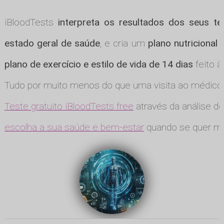
iBloodTests
interpreta os resultados dos seus te
estado geral de saúde
, e cria um
plano nutricional
plano de exercício e estilo de vida de 14 dias
feito à
Tudo por muito menos do que uma visita ao médico
Teste gratuito iBloodTests free
através da análise de
escolha a sua saúde e bem-estar
quando se quer ma