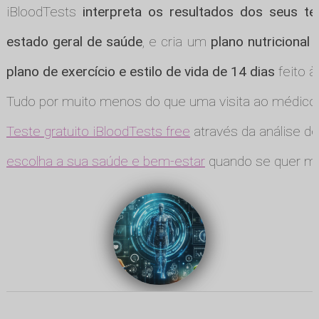
iBloodTests
interpreta os resultados dos seus te
estado geral de saúde
, e cria um
plano nutricional
plano de exercício e estilo de vida de 14 dias
feito à
Tudo por muito menos do que uma visita ao médico
Teste gratuito iBloodTests free
através da análise de
escolha a sua saúde e bem-estar
quando se quer ma