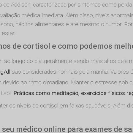
 de Addison, caracterizada por sintomas como perda 
valiação médica imediata. Além disso, níveis anormai
 o sono, hábitos alimentares e até mesmo o humor. Por
-estar.
imos de cortisol e como podemos melh
am ao longo do dia, geralmente sendo mais altos pela 
µg/dl
são considerados normais pela manhã. Valores ót
 devido ao ritmo circadiano. Manter o estresse sob 
tisol.
Práticas como meditação, exercícios físicos re
r os níveis de cortisol em faixas saudáveis. Além dis
 seu médico online para exames de s