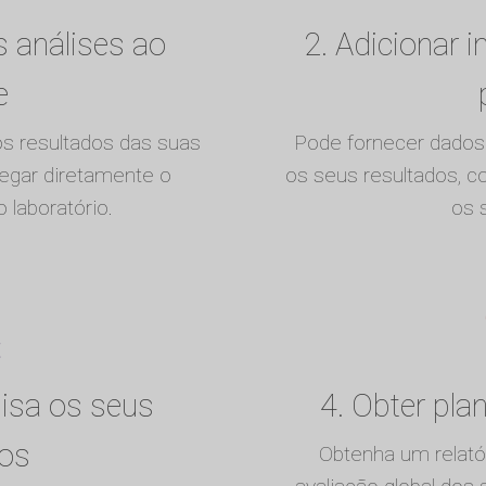
s análises ao
2. Adicionar 
e
s resultados das suas
Pode fornecer dados 
regar diretamente o
os seus resultados, 
 laboratório.
os 
lisa os seus
4. Obter pla
dos
Obtenha um relat