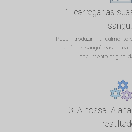
1. carregar as sua
sangu
Pode introduzir manualmente o
análises sanguíneas ou car
documento original do
3. A nossa IA ana
resulta