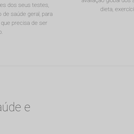
avaliação global dos
res dos seus testes,
dieta, exercí
de saúde geral, para
 que precisa de ser
o.
aúde e