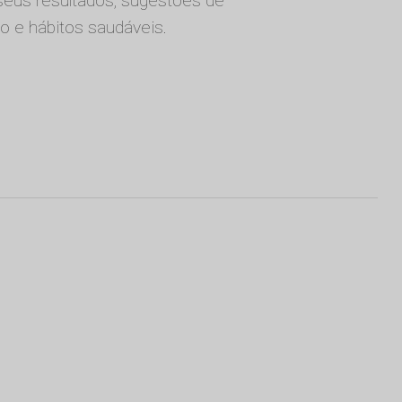
 seus resultados, sugestões de
cio e hábitos saudáveis.