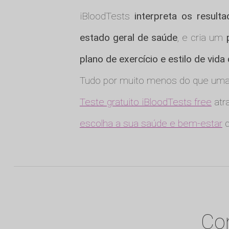
iBloodTests
interpreta os result
estado geral de saúde
, e cria um
plano de exercício e estilo de vida
Tudo por muito menos do que uma 
Teste gratuito iBloodTests free
atra
escolha a sua saúde e bem-estar
q
Com