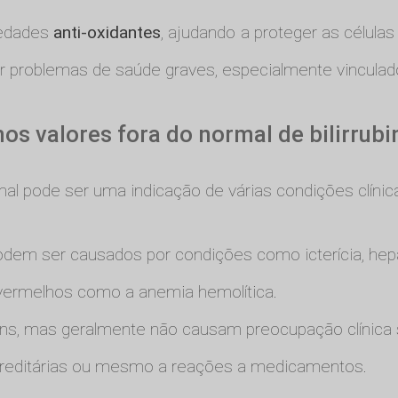
riedades
anti-oxidantes
, ajudando a proteger as célula
r problemas de saúde graves, especialmente vinculados 
os valores fora do normal de bilirrubi
ormal pode ser uma indicação de várias condições clínic
dem ser causados por condições como icterícia, hepati
s vermelhos como a anemia hemolítica.
 mas geralmente não causam preocupação clínica si
ereditárias ou mesmo a reações a medicamentos.