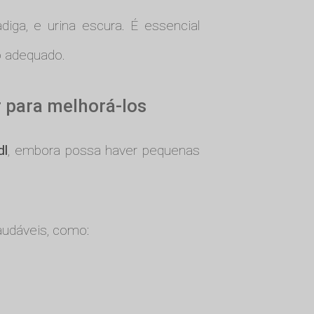
adiga, e urina escura. É essencial
o adequado.
r para melhorá-los
dl
, embora possa haver pequenas
saudáveis, como: