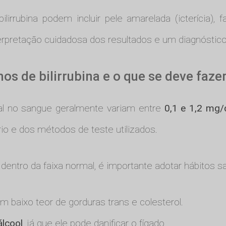
irrubina podem incluir pele amarelada (icterícia), f
erpretação cuidadosa dos resultados e um diagnóstic
mos de bilirrubina e o que se deve faze
otal no sangue geralmente variam entre
0,1 e 1,2 mg/
io e dos métodos de teste utilizados.
a dentro da faixa normal, é importante adotar hábitos 
 baixo teor de gorduras trans e colesterol.
álcool
, já que ele pode danificar o fígado.