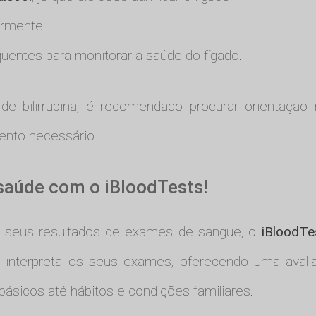
armente.
uentes para monitorar a saúde do fígado.
 de bilirrubina, é recomendado procurar orientaçã
mento necessário.
saúde com o iBloodTests!
s seus resultados de exames de sangue, o
iBloodTe
Tests interpreta os seus exames, oferecendo uma av
ásicos até hábitos e condições familiares.