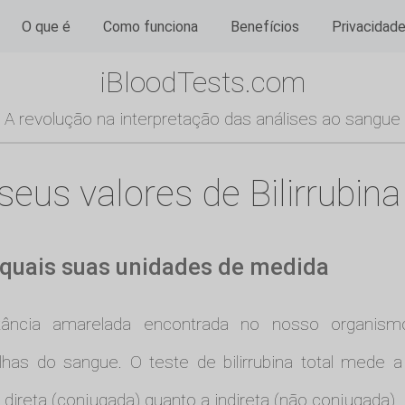
O que é
Como funciona
Benefícios
Privacidad
iBloodTests.com
A revolução na interpretação das análises ao sangue
us valores de Bilirrubina 
 e quais suas unidades de medida
ncia amarelada encontrada no nosso organismo
s do sangue. O teste de bilirrubina total mede a q
ina direta (conjugada) quanto a indireta (não conjugada