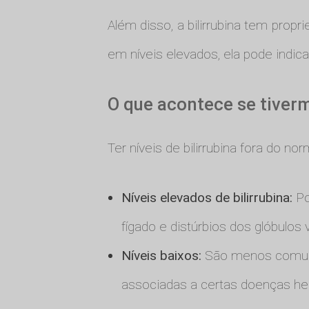
Além disso, a bilirrubina tem prop
em níveis elevados, ela pode indica
O que acontece se tiverm
Ter níveis de bilirrubina fora do n
Níveis elevados de bilirrubina:
Po
fígado e distúrbios dos glóbulo
Níveis baixos:
São menos comuns,
associadas a certas doenças h