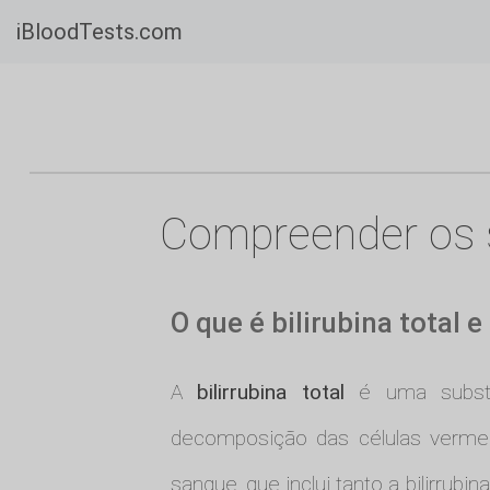
iBloodTests.com
Compreender os se
O que é bilirubina total
A
bilirrubina total
é uma substâ
decomposição das células vermelha
sangue, que inclui tanto a bilirrub