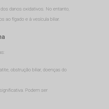
s dos danos oxidativos. No entanto,
ao fígado e à vesícula biliar.
na
as:
te, obstrução biliar, doenças do
gnificativa. Podem ser