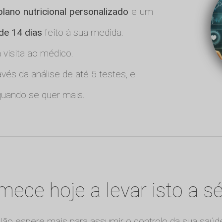
plano nutricional personalizado
e um
 de 14 dias
feito à sua medida.
visita ao médico.
vés da análise de até 5 testes, e
uando se quer mais.
ece hoje a levar isto a sé
ão espere mais para assumir o controlo da sua saúd