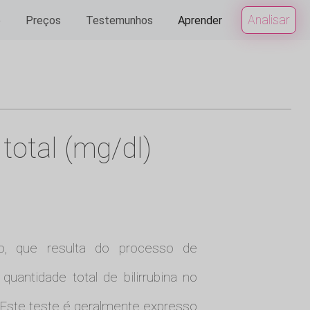
Analisar
e
Preços
Testemunhos
Aprender
total (mg/dl)
, que resulta do processo de
uantidade total de bilirrubina no
). Este teste é geralmente expresso