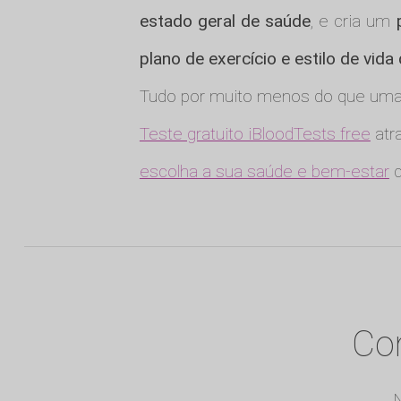
estado geral de saúde
, e cria um
plano de exercício e estilo de vida
Tudo por muito menos do que uma 
Teste gratuito iBloodTests free
atra
escolha a sua saúde e bem-estar
q
Com
N