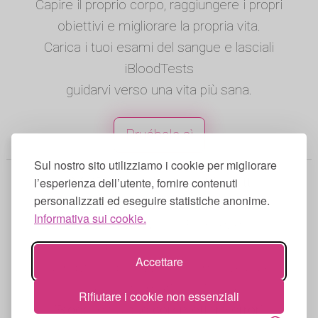
Capire il proprio corpo, raggiungere i propri
obiettivi e migliorare la propria vita.
Carica i tuoi esami del sangue e lasciali
iBloodTests
guidarvi verso una vita più sana.
Pruébala sì
Sul nostro sito utilizziamo i cookie per migliorare
© 2025 iBloodTests. Tutti i diritti
l’esperienza dell’utente, fornire contenuti
personalizzati ed eseguire statistiche anonime.
riservati.
Informativa sui cookie.
Inglese
|
Spagnolo
|
Francese
|
Portoghese
|
Tedesco
|
Italiano
Accettare
Condizioni di utilizzo
|
Informativa sulla
privacy
|
Informativa sui cookie
Rifiutare i cookie non essenziali
iBloodTests può commettere errori,