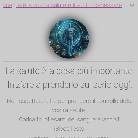
scegliete la vostra salute e il vostro benessere
quando
La salute è la cosa più importante.
Iniziare a prenderlo sul serio oggi.
Non aspettate oltre per prendere il controllo della
vostra salute.
Carica i tuoi esami del sangue e lasciali
iBloodTests
guidarvi verso una vita più sana.