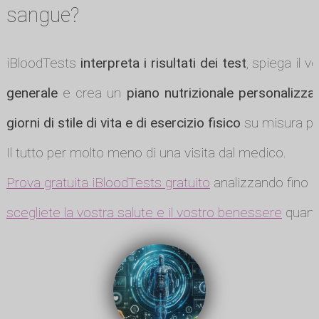
sangue?
iBloodTests
interpreta i risultati dei test
, spiega il v
generale
e crea un
piano nutrizionale personalizza
giorni di stile di vita e di esercizio fisico
su misura per
Il tutto per molto meno di una visita dal medico.
Prova gratuita iBloodTests gratuito
analizzando fino a
scegliete la vostra salute e il vostro benessere
quando