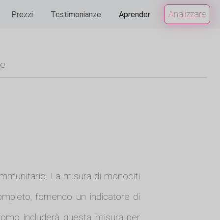
Analizzare
Prezzi
Testimonianze
Aprender
ue
immunitario. La misura di monociti
pleto, fornendo un indicatore di
ocromo includerà questa misura per