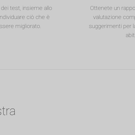
 dei test, insieme allo
Ottenete un rappo
individuare ciò che è
valutazione compl
ssere migliorato.
suggerimenti per la 
abit
stra
a