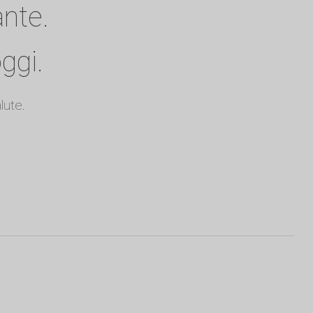
ante.
ggi.
lute.