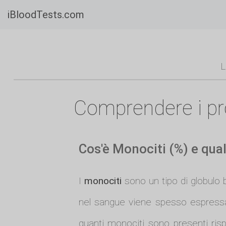
iBloodTests.com
L
Comprendere i pro
Cos'è Monociti (%) e qual
I
monociti
sono un tipo di globulo 
nel sangue viene spesso espressa
quanti monociti sono presenti risp