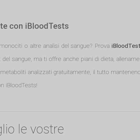
lute con iBloodTests
di monociti o altre analisi del sangue? Prova
iBloodTes
t del sangue, ma ti offre anche piani di dieta, allenamen
metaboliti analizzati gratuitamente, il tutto mantene
con iBloodTests!
lio le vostre