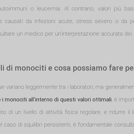
 autoimmuni o leucemia. Al contrario, valori più ba
e causati da infezioni acute, stress severo o da pe
ultare un medico per un'interpretazione accurata dei ri
ali di monociti e cosa possiamo fare pe
ngue variano leggermente tra i laboratori, ma generalme
 monociti all'interno di questi valori ottimali
, è impor
o di un livello di attività fisica regolare, e ridurre il
Nel caso di squilibri persistenti, è fondamentale consult