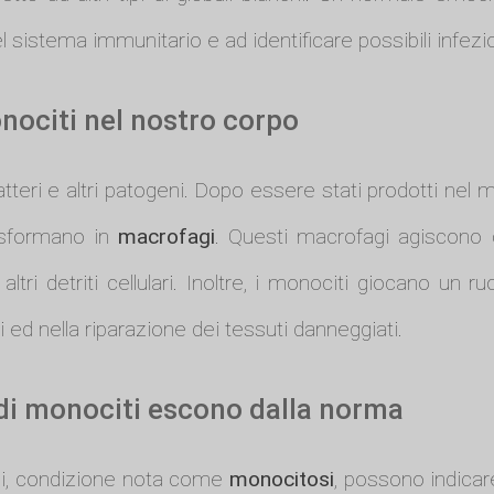
l sistema immunitario e ad identificare possibili infezi
onociti nel nostro corpo
atteri e altri patogeni. Dopo essere stati prodotti nel
rasformano in
macrofagi
. Questi macrofagi agiscono 
ltri detriti cellulari. Inoltre, i monociti giocano un r
ed nella riparazione dei tessuti danneggiati.
 di monociti escono dalla norma
mali, condizione nota come
monocitosi
, possono indicar