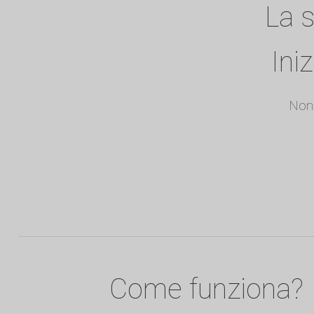
La s
Ini
Non 
Come funziona?