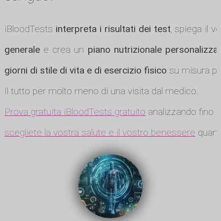
iBloodTests
interpreta i risultati dei test
, spiega il v
generale
e crea un
piano nutrizionale personalizza
giorni di stile di vita e di esercizio fisico
su misura per
Il tutto per molto meno di una visita dal medico.
Prova gratuita iBloodTests gratuito
analizzando fino a
scegliete la vostra salute e il vostro benessere
quando