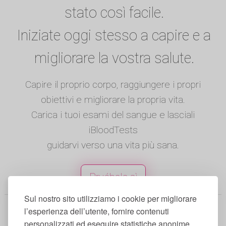
stato così facile.
Iniziate oggi stesso a capire e a
migliorare la vostra salute.
Capire il proprio corpo, raggiungere i propri
obiettivi e migliorare la propria vita.
Carica i tuoi esami del sangue e lasciali
iBloodTests
guidarvi verso una vita più sana.
Pruébala sì
Sul nostro sito utilizziamo i cookie per migliorare
© 2025 iBloodTests. Tutti i diritti
l’esperienza dell’utente, fornire contenuti
personalizzati ed eseguire statistiche anonime.
riservati.