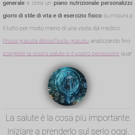
generale
e crea un
piano nutrizionale personalizza
giorni di stile di vita e di esercizio fisico
su misura per
Il tutto per molto meno di una visita dal medico.
Prova gratuita iBloodTests gratuito
analizzando fino a
scegliete la vostra salute e il vostro benessere
quando
La salute è la cosa più importante.
Iniziare a prenderlo sul serio oggi.