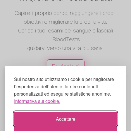
Capire il proprio corpo, raggiungere i propri
obiettivi e migliorare la propria vita.
Carica i tuoi esami del sangue e lasciali
iBloodTests
guidarvi verso una vita più sana.
Pruébala sì
Sul nostro sito utilizziamo i cookie per migliorare
© 2025 iBloodTests. Tutti i diritti
l’esperienza dell’utente, fornire contenuti
personalizzati ed eseguire statistiche anonime.
riservati.
Informativa sui cookie.
Inglese
|
Spagnolo
|
Francese
|
Portoghese
|
Tedesco
|
Italiano
Accettare
Condizioni di utilizzo
|
Informativa sulla
privacy
|
Informativa sui cookie