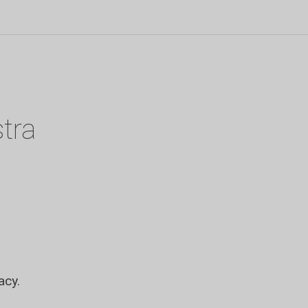
stra
a
acy.