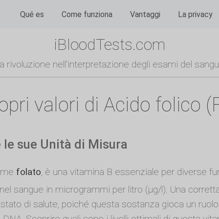
Qué es
Come funziona
Vantaggi
La privacy
iBloodTests.com
a rivoluzione nell'interpretazione degli esami del sang
ri valori di Acido folico (F
e le sue Unità di Misura
come
folato
, è una vitamina B essenziale per diverse f
el sangue in microgrammi per litro (µg/l). Una corretta
 stato di salute, poiché questa sostanza gioca un ruolo
l DNA. Scoprire quali sono i livelli ottimali di questa vi