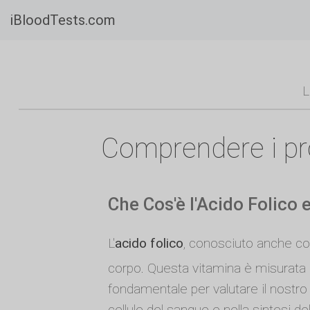
iBloodTests.com
L
Comprendere i prop
Che Cos'è l'Acido Folico 
L'
acido folico
, conosciuto anche 
corpo. Questa vitamina è misurata n
fondamentale per valutare il nostro
cellule del sangue e nella sintesi de