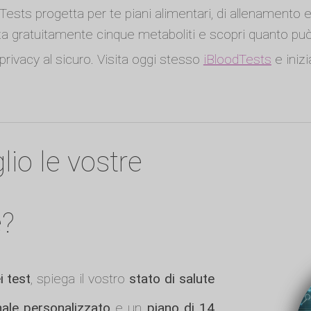
ests progetta per te piani alimentari, di allenamento e st
zza gratuitamente cinque metaboliti e scopri quanto può 
privacy al sicuro. Visita oggi stesso
iBloodTests
e inizi
lio le vostre
e?
i test
, spiega il vostro
stato di salute
nale personalizzato
e un
piano di 14