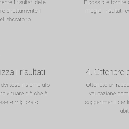
nte i risultati delle
È possibile fornire 
re direttamente il
meglio i risultati, 
l laboratorio.
zza i risultati
4. Ottenere 
 dei test, insieme allo
Ottenete un rappo
individuare ciò che è
valutazione compl
ssere migliorato.
suggerimenti per la 
abit