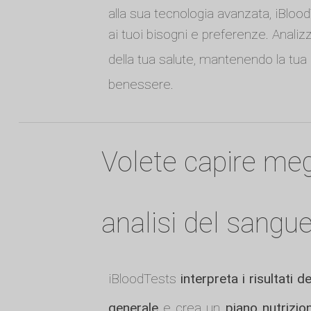
alla sua tecnologia avanzata, iBloodT
ai tuoi bisogni e preferenze. Anali
della tua salute, mantenendo la tua 
benessere.
Volete capire meg
analisi del sangu
iBloodTests
interpreta i risultati de
generale
e crea un
piano nutrizio