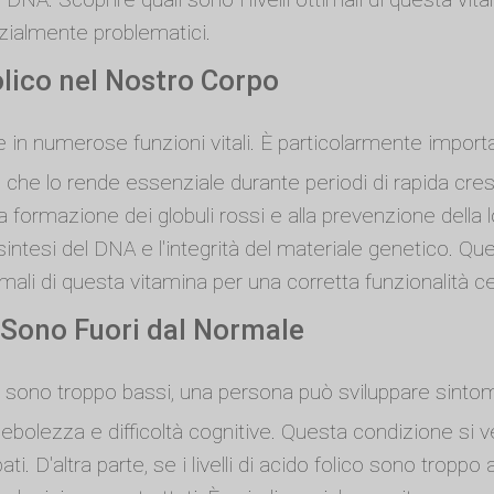
zialmente problematici.
olico nel Nostro Corpo
 in numerose funzioni vitali. È particolarmente import
 che lo rende essenziale durante periodi di rapida cres
alla formazione dei globuli rossi e alla prevenzione del
sintesi del DNA e l'integrità del materiale genetico. Qu
imali di questa vitamina per una corretta funzionalità ce
 Sono Fuori dal Normale
sono troppo bassi, una persona può sviluppare sintom
bolezza e difficoltà cognitive. Questa condizione si v
ti. D'altra parte, se i livelli di acido folico sono tropp