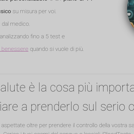
fisico
su misura per voi.
a dal medico.
analizzando fino a 5 test e
ro benessere
quando si vuole di più.
alute è la cosa più import
ziare a prenderlo sul serio o
aspettate oltre per prendere il controllo della vostra sa