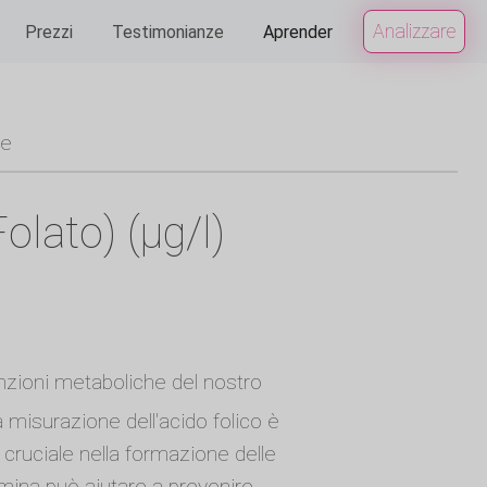
Analizzare
Prezzi
Testimonianze
Aprender
ue
olato) (µg/l)
unzioni metaboliche del nostro
 misurazione dell'acido folico è
 cruciale nella formazione delle
tamina può aiutare a prevenire