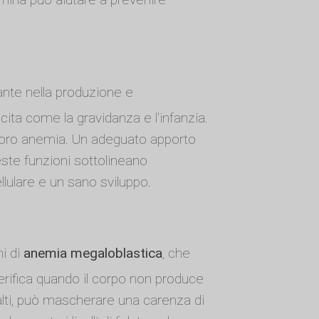
ante nella produzione e
cita come la gravidanza e l'infanzia.
la loro anemia. Un adeguato apporto
este funzioni sottolineano
llulare e un sano sviluppo.
i di
anemia megaloblastica
, che
erifica quando il corpo non produce
o alti, può mascherare una carenza di