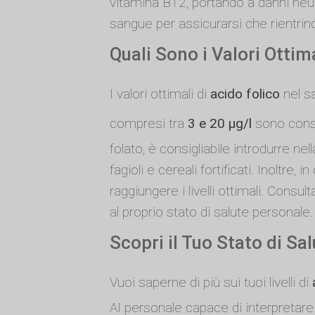
vitamina B12, portando a danni neurol
sangue per assicurarsi che rientrino
Quali Sono i Valori Ottima
I valori ottimali di
acido folico
nel sa
compresi tra
3 e 20 µg/l
sono consid
folato, è consigliabile introdurre ne
fagioli e cereali fortificati. Inoltre
raggiungere i livelli ottimali. Cons
al proprio stato di salute personale.
Scopri il Tuo Stato di Sa
Vuoi saperne di più sui tuoi livelli di
AI personale capace di interpretare 