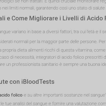
ogici se non trattati. È quindi cruciale monitorare regol
 nei limiti normali, garantendo così uno stato di salute
li e Come Migliorare i Livelli di Acido 
ngue variano in base a diversi fattori, tra cui l'età e il
erati normali per la maggior parte delle persone. Per m
lla propria dieta alimenti ricchi di questa vitamina, com
, in caso di necessità, integratori di acido folico prescri
ultare un professionista sanitario è sempre una buona i
lute con iBloodTests
acido folico
e su altre importanti sostanze nel sangu
le tue analisi del sangue e fornire una valutazione comp