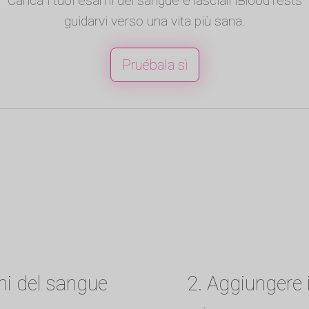
Carica i tuoi esami del sangue e lasciali iBloodTests
guidarvi verso una vita più sana.
Pruébala sì
mi del sangue
2. Aggiungere 