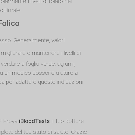
armente i livelli di folato nel
 ottimale.
Folico
 sesso. Generalmente, valori
igliorare o mantenere i livelli di
e verdure a foglia verde, agrumi,
tti da un medico possono aiutare a
dea per adattare queste indicazioni
e? Prova
iBloodTests
, il tuo dottore
leta del tuo stato di salute. Grazie