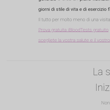
giorni di stile di vita e di esercizio 
Il tutto per molto meno di una visit
Prova gratuita iBloodTests gratuito
scegliete la vostra salute e il vost
La s
Ini
Non 