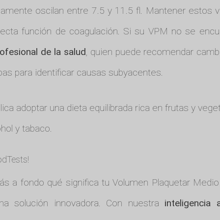
camente oscilan entre 7.5 y 11.5 fl. Mantener estos 
recta función de coagulación. Si su VPM no se encue
ofesional de la salud
, quien puede recomendar cambio
ebas para identificar causas subyacentes.
lica adoptar una dieta equilibrada rica en frutas y veg
hol y tabaco.
odTests!
s a fondo qué significa tu Volumen Plaquetar Medio y
a solución innovadora. Con nuestra
inteligencia ar