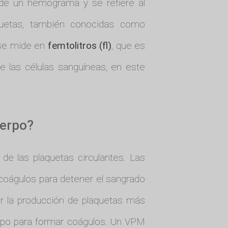
de un hemograma y se refiere al
quetas, también conocidas como
 se mide en
femtolitros (fl)
, que es
 las células sanguíneas, en este
uerpo?
e las plaquetas circulantes. Las
coágulos para detener el sangrado
r la producción de plaquetas más
rpo para formar coágulos. Un VPM