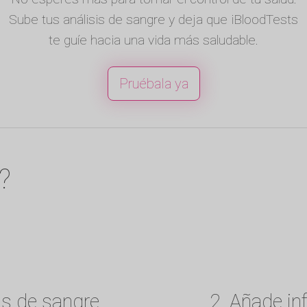
Sube tus análisis de sangre y deja que iBloodTests
te guíe hacia una vida más saludable.
Pruébala ya
?
is de sangre
2. Añade in