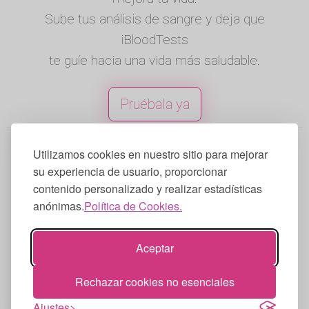
Sube tus análisis de sangre y deja que
iBloodTests
te guíe hacia una vida más saludable.
Pruébala ya
© 2025 iBloodTests. Todos los
Utilizamos cookies en nuestro sitio para mejorar
derechos reservados.
su experiencia de usuario, proporcionar
contenido personalizado y realizar estadísticas
Inglés
|
Español
|
Francés
|
Portugués
|
anónimas.
Política de Cookies.
Alemán
|
Italiano
Términos de Uso
|
Política de
Aceptar
Privacidad
|
Política de Cookies
iBloodTests puede cometer errores,
Rechazar cookies no esenciales
consulta siempre con un profesional
Ajustes