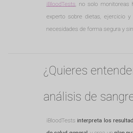
iBloodTests
, no solo monitoreas 
experto sobre dietas, ejercicio 
necesidades de forma segura y sin
¿Quieres entende
análisis de sangr
iBloodTests
interpreta los resulta
de salud general
, y crea un
plan nu