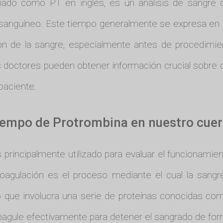
viado como PT en inglés, es un análisis de sangre
 sanguíneo. Este tiempo generalmente se expresa en
ción de la sangre, especialmente antes de procedimi
os doctores pueden obtener información crucial sobre
paciente.
 Tiempo de Protrombina en nuestro cue
 principalmente utilizado para evaluar el funcionamient
coagulación es el proceso mediante el cual la sangr
 que involucra una serie de proteínas conocidas com
agule efectivamente para detener el sangrado de form