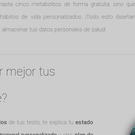
hasta cinco metabolitos de forma gratuita, sino q
y hábitos de vida personalizados. ¡Todo esto diseñ
 almacenar tus datos personales de salud!
r mejor tus
e?
dos
de tus tests, te explica tu
estado
tricional personalizado
y otro
plan de