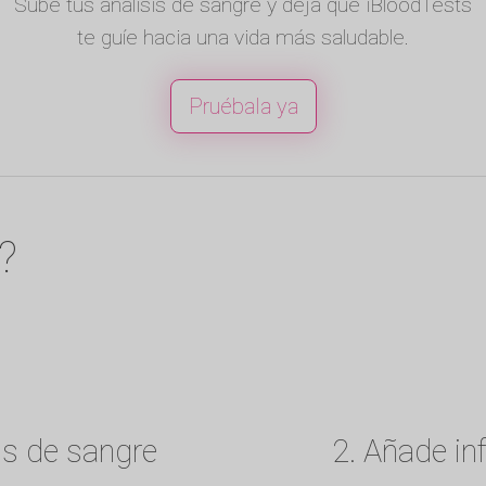
Sube tus análisis de sangre y deja que iBloodTests
te guíe hacia una vida más saludable.
Pruébala ya
?
is de sangre
2. Añade in