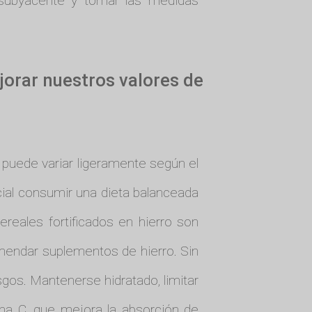
 subyacente y tomar las medidas
orar nuestros valores de
 puede variar ligeramente según el
cial consumir una dieta balanceada
ereales fortificados en hierro son
omendar suplementos de hierro. Sin
gos. Mantenerse hidratado, limitar
na C, que mejora la absorción de