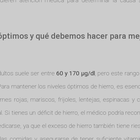
quieren atención médica para determinar la causa
 óptimos y qué debemos hacer para mej
ultos suele ser entre
60 y 170 µg/dl
, pero este rango
 Para mantener los niveles óptimos de hierro, es esen
nes rojas, mariscos, frijoles, lentejas, espinacas y c
. Si tienes un déficit de hierro, el médico podría rec
carse, ya que el exceso de hierro también tiene ries
las comidas y asegurarse de tener suficiente vitami