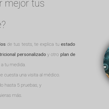
r mejor tus
e?
dos
de tus tests, te explica tu
estado
tricional personalizado
y otro
plan de
 a tu medida.
 cuesta una visita al médico.
o hasta 5 pruebas, y
ieras más.