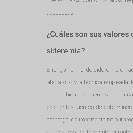
niveles bajos como los altos re
adecuadas.
¿Cuáles son sus valores
sideremia?
El rango normal de sideremia en ad
laboratorio y la técnica empleada.
rica en hierro. Alimentos como car
excelentes fuentes de este mineral
embargo, es importante no automedi
el consumo de té y café durante 