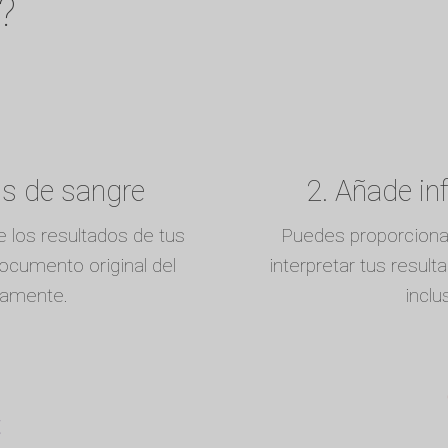
?
is de sangre
2. Añade in
 los resultados de tus
Puedes proporciona
documento original del
interpretar tus resul
ctamente.
inclu