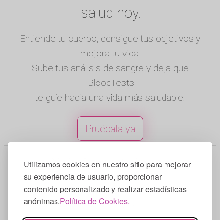
salud hoy.
Entiende tu cuerpo, consigue tus objetivos y
mejora tu vida.
Sube tus análisis de sangre y deja que
iBloodTests
te guíe hacia una vida más saludable.
Pruébala ya
© 2025 iBloodTests. Todos los
Utilizamos cookies en nuestro sitio para mejorar
derechos reservados.
su experiencia de usuario, proporcionar
contenido personalizado y realizar estadísticas
Inglés
|
Español
|
Francés
|
Portugués
|
anónimas.
Política de Cookies.
Alemán
|
Italiano