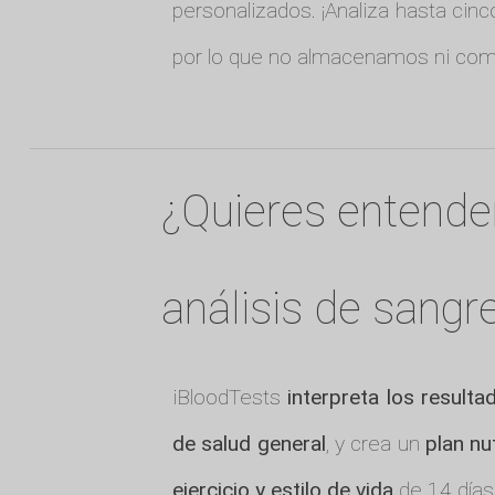
personalizados. ¡Analiza hasta cinc
por lo que no almacenamos ni comp
¿Quieres entende
análisis de sangr
iBloodTests
interpreta los resulta
de salud general
, y crea un
plan nu
ejercicio y estilo de vida
de 14 días