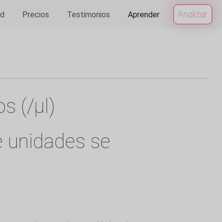
Analizar
ad
Precios
Testimonios
Aprender
s (/µl)
é unidades se