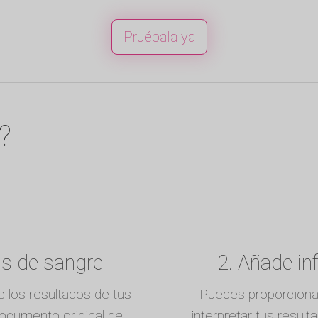
Pruébala ya
?
is de sangre
2. Añade in
 los resultados de tus
Puedes proporciona
documento original del
interpretar tus resul