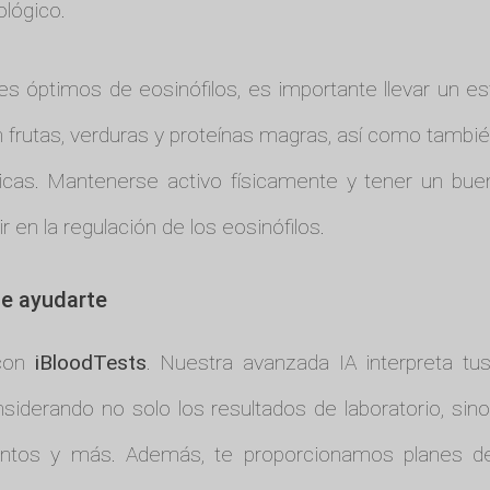
lógico.
s óptimos de eosinófilos, es importante llevar un esti
n frutas, verduras y proteínas magras, así como tambié
gicas. Mantenerse activo físicamente y tener un bu
r en la regulación de los eosinófilos.
e ayudarte
 con
iBloodTests
. Nuestra avanzada IA interpreta tu
nsiderando no solo los resultados de laboratorio, sin
ntos y más. Además, te proporcionamos planes de d