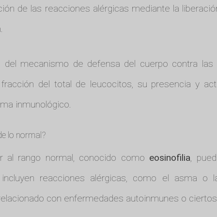
ación de las reacciones alérgicas mediante la liberac
.
e del mecanismo de defensa del cuerpo contra las in
racción del total de leucocitos, su presencia y act
ema inmunológico.
de lo normal?
or al rango normal, conocido como
eosinofilia
, pued
ncluyen reacciones alérgicas, como el asma o la
 relacionado con enfermedades autoinmunes o ciertos 