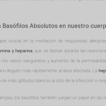
os Basófilos Absolutos en nuestro cuer
l crucial en la mediación de respuestas alérgicas
amina y heparina
, que se liberan durante las reaccione
e los vasos sanguíneos y aumento de la permeabilida
rio lleguen más rápidamente al área afectada. La
hep
da de más glóbulos blancos al sitio de la infección o re
rgias, los basófilos también juegan un papel en las 