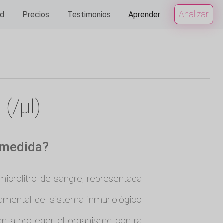
Analizar
ad
Precios
Testimonios
Aprender
(/µl)
e medida?
microlitro de sangre, representada
ndamental del sistema inmunológico
an a proteger el organismo contra