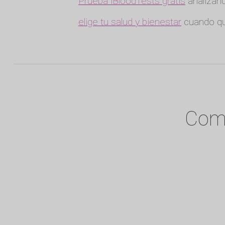
Prueba iBloodTests gratis
analizand
elige tu salud y bienestar
cuando qu
Comi