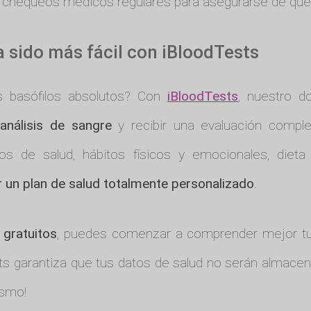
 chequeos médicos regulares para asegurarse de que 
a sido más fácil con iBloodTests
s basófilos absolutos? Con
iBloodTests
, nuestro do
s
análisis de sangre
y recibir una evaluación comple
cos de salud, hábitos físicos y emocionales, diet
r un plan de salud totalmente personalizado
.
 gratuitos
, puedes comenzar a comprender mejor t
ts garantiza que tus datos de salud no serán almacena
ismo!