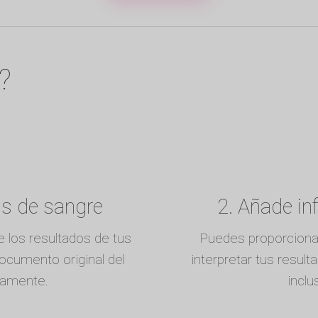
?
is de sangre
2. Añade in
 los resultados de tus
Puedes proporciona
documento original del
interpretar tus resul
ctamente.
inclu