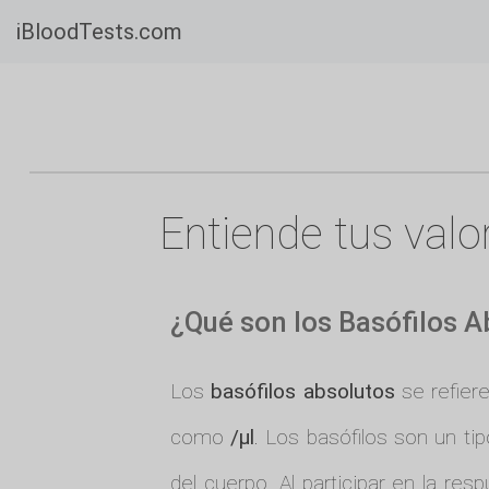
iBloodTests.com
Entiende tus valo
¿Qué son los Basófilos A
Los
basófilos absolutos
se refiere
como
/µl
. Los basófilos son un t
del cuerpo. Al participar en la r